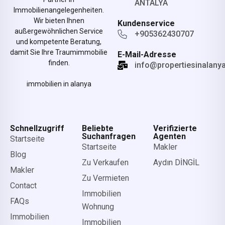
ANTALYA
Immobilienangelegenheiten.
Wir bieten Ihnen
Kundenservice
außergewöhnlichen Service
+905362430707
und kompetente Beratung,
damit Sie Ihre Traumimmobilie
E-Mail-Adresse
finden.
info@propertiesinalany
immobilien in alanya
Schnellzugriff
Beliebte
Verifizierte
Suchanfragen
Agenten
Startseite
Startseite
Makler
Blog
Zu Verkaufen
Aydın DİNGİL
Makler
Zu Vermieten
Contact
Immobilien
FAQs
Wohnung
Immobilien
Immobilien