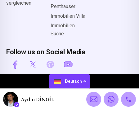
vergleichen
Penthauser
Immobilien Villa
Immobilien
Suche
Follow us on Social Media
Deutsch
© Alle Rechte
Entworfen von
vorbehalten.
propertiesinalanya.com
Aydın DİNGİL
English
(
Englisch
)
Deutsch
Русский
(
Russisch
)