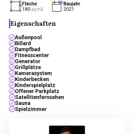
Fläche
Baujahr
180
2021
sq m2
Eigenschaften
Außenpool
Billard
Dampfbad
Fitnesscenter
Generator
Grillplätze
Kamerasystem
Kinderbecken
Kinderspielplatz
Offener Parkplatz
Satellitenfernsehen
Sauna
Spielzimmer