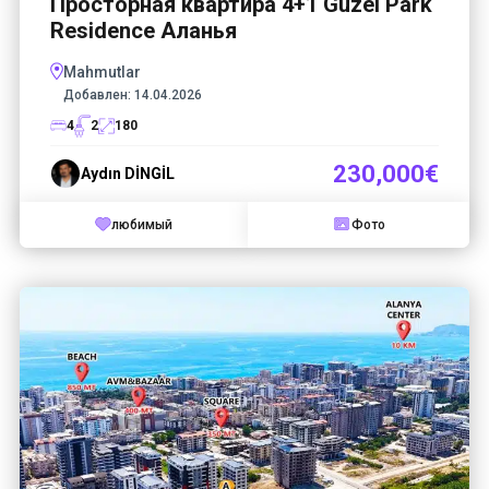
Просторная квартира 4+1 Guzel Park
Residence Аланья
Mahmutlar
Добавлен:
14.04.2026
4
2
180
230,000€
Aydın DİNGİL
любимый
Фото