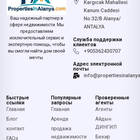
Kargıcak Mahallesi
Kanunı Caddesi
No:32/B Alanya/
Ваш надежный партнер в
сфере недвижимости. Мы
ANTALYA
предоставляем
исключительный сервис и
Служба поддержки
клиентов
экспертную помощь, чтобы
+905362430707
вы смогли найти дом своей
мечты.
Адрес электронной
почты
info@propertiesinalany
Быстрые
Популярные
Проверенные
ссылки
запросы
агенты
Главная
Главная
Агенты
Блог
Аренда
Айдын
ДИНГИЛ
контакт
продажа
недвижимости
Бекир
FAQs