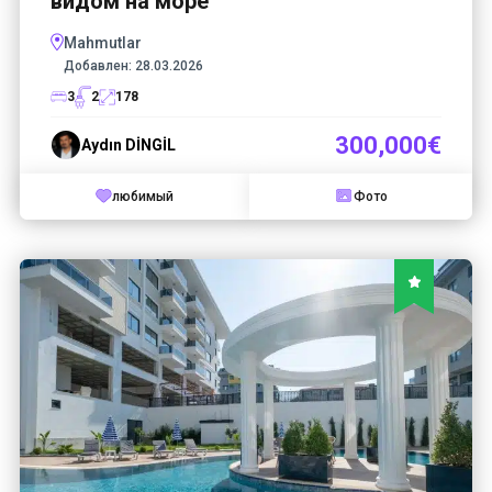
видом на море
Mahmutlar
Добавлен:
28.03.2026
3
2
178
300,000€
Aydın DİNGİL
любимый
Фото