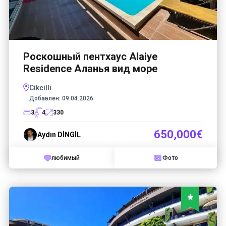
Роскошный пентхаус Alaiye
Residence Аланья вид море
Cikcilli
Добавлен:
09.04.2026
3
4
330
650,000€
Aydın DİNGİL
любимый
Фото