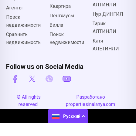
АЛТИНЛИ
Квартира
Агенты
Нур ДИНГИЛ
Пентхаусы
Поиск
Тарик
недвижимости
Вилла
АЛТИНЛИ
Сравнить
Поиск
Катя
недвижимость
недвижимости
АЛЬТИНЛИ
Follow us on Social Media
© All rights
Разработано
reserved.
propertiesinalanya.com
Русский
English
(
Английский
)
Deutsch
(
Немецкий
)