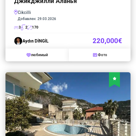
Джикджилли Аланья
Cikcilli
Добавлен:
29.03.2026
3
2
170
220,000€
Aydın DİNGİL
любимый
Фото