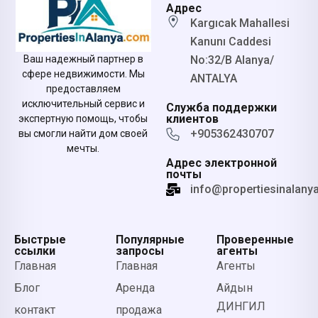
Адрес
Kargıcak Mahallesi
Kanunı Caddesi
No:32/B Alanya/
Ваш надежный партнер в
сфере недвижимости. Мы
ANTALYA
предоставляем
исключительный сервис и
Служба поддержки
клиентов
экспертную помощь, чтобы
+905362430707
вы смогли найти дом своей
мечты.
Адрес электронной
почты
info@propertiesinalany
Быстрые
Популярные
Проверенные
ссылки
запросы
агенты
Главная
Главная
Агенты
Блог
Аренда
Айдын
ДИНГИЛ
контакт
продажа