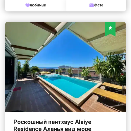
любимый
Фото
Роскошный пентхаус Alaiye
Residence Аланья вид море