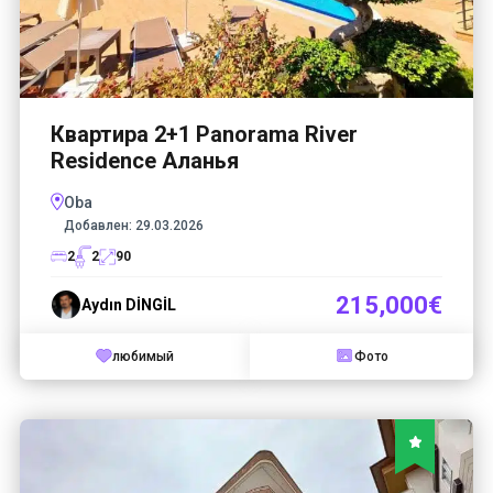
Квартира 2+1 Panorama River
Residence Аланья
Oba
Добавлен:
29.03.2026
2
2
90
215,000€
Aydın DİNGİL
любимый
Фото