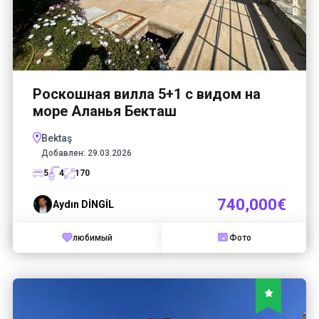
Роскошная вилла 5+1 с видом на
море Аланья Бекташ
Bektaş
Добавлен:
29.03.2026
5
4
170
740,000€
Aydın DİNGİL
любимый
Фото