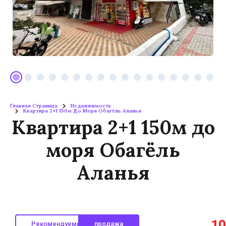
Главная Страница
Недвижимость
Квартира 2+1 150м До Моря Обагёль Аланья
Квартира 2+1 150м до
моря Обагёль
Аланья
10
Рекомендуемые
продажа