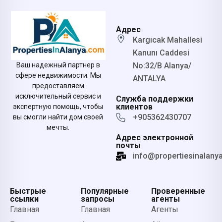
Адрес
Kargıcak Mahallesi
Kanunı Caddesi
No:32/B Alanya/
Ваш надежный партнер в
сфере недвижимости. Мы
ANTALYA
предоставляем
исключительный сервис и
Служба поддержки
клиентов
экспертную помощь, чтобы
+905362430707
вы смогли найти дом своей
мечты.
Адрес электронной
почты
info@propertiesinalany
Быстрые
Популярные
Проверенные
ссылки
запросы
агенты
Главная
Главная
Агенты