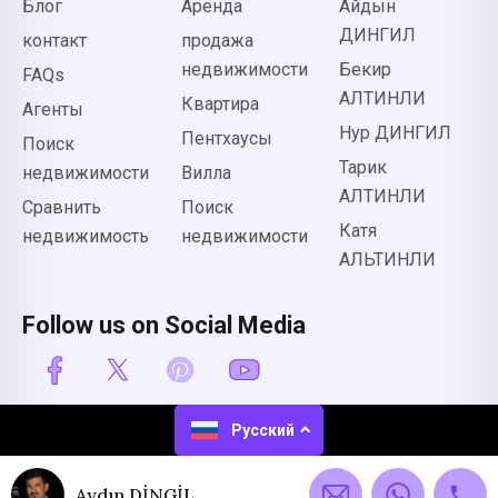
Блог
Аренда
Айдын
ДИНГИЛ
контакт
продажа
недвижимости
Бекир
FAQs
АЛТИНЛИ
Квартира
Агенты
Нур ДИНГИЛ
Пентхаусы
Поиск
Тарик
недвижимости
Вилла
АЛТИНЛИ
Сравнить
Поиск
Катя
недвижимость
недвижимости
АЛЬТИНЛИ
Follow us on Social Media
Русский
© All rights
Разработано
reserved.
propertiesinalanya.com
Aydın DİNGİL