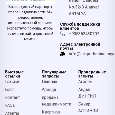
Kanunı Caddesi
No:32/B Alanya/
Ваш надежный партнер в
сфере недвижимости. Мы
ANTALYA
предоставляем
исключительный сервис и
Служба поддержки
клиентов
экспертную помощь, чтобы
+905362430707
вы смогли найти дом своей
мечты.
Адрес электронной
почты
info@propertiesinalany
Быстрые
Популярные
Проверенные
ссылки
запросы
агенты
Главная
Главная
Агенты
Блог
Аренда
Айдын
ДИНГИЛ
контакт
продажа
недвижимости
Бекир
FAQs
АЛТИНЛИ
Квартира
Агенты